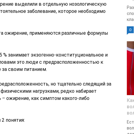
ирение выделили в отдельную нозологическую
Раз
остоятельное заболевание, которое необходимо
спо
кла
0
нта ожирение, применяются различные формулы
95 % занимает экзогенно-конституциональное и
ловами это люди с предрасположенностью к
е за своим питанием.
редрасположенность, но тщательно следящий за
физическими нагрузками, редко набирает
 – ожирение, как симптом какого-либо
Ка
во
во
2 понятия:
Ест
вол