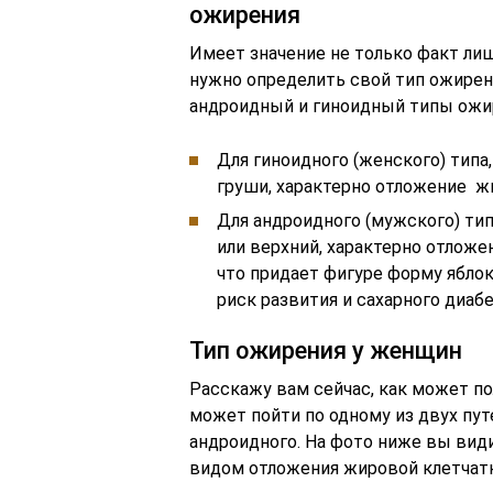
ожирения
Имеет значение не только факт лиш
нужно определить свой тип ожирен
андроидный и гиноидный типы ожи
Для гиноидного (женского) тип
груши, характерно отложение жи
Для андроидного (мужского) ти
или верхний, характерно отложен
что придает фигуре форму ябло
риск развития и сахарного диаб
Тип ожирения у женщин
Расскажу вам сейчас, как может п
может пойти по одному из двух путе
андроидного. На фото ниже вы вид
видом отложения жировой клетчатк