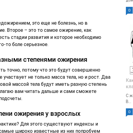
дои
0
дожирением, это еще не болезнь, но в
. Второе – это то самое ожирение, как
 есть стадии развития и которое необходимо
то-то боле серьезное.
разными степенями ожирения
ть точно, потому что это будут совершенно
 участвует не только масса тела, но и рост. Два
Ка
аковой массой тела будут иметь разную степень
кл
длагаю вам читать дальше и сами сможете
С ж
 подсчеты.
В...
0
пени ожирения у взрослых
практике? Для этого существуют индексы и
 самые широко известные из них попробуем