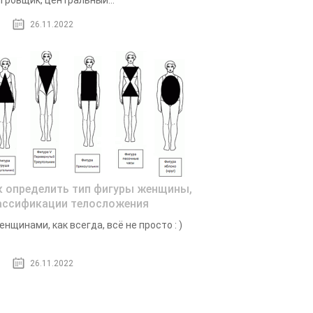
гровщик, центральный...
26.11.2022
к определить тип фигуры женщины,
ассификации телосложения
енщинами, как всегда, всё не просто : )
26.11.2022